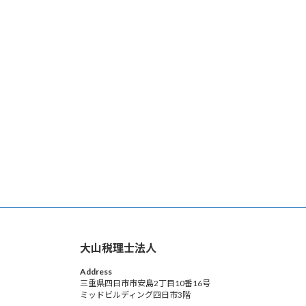
大山税理士法人
Address
三重県四日市市安島2丁目10番16号
ミッドビルディング四日市3階