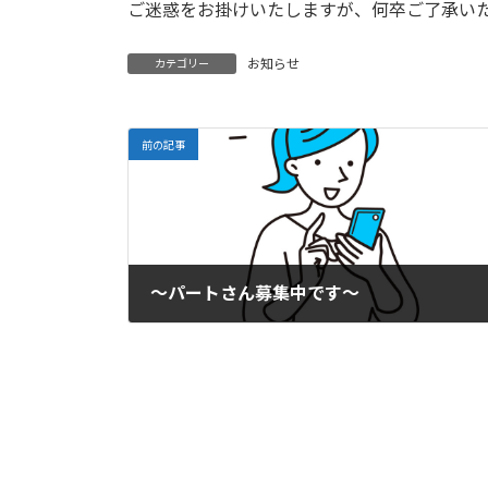
ご迷惑をお掛けいたしますが、何卒ご了承い
:
お知らせ
カテゴリー
前の記事
～パートさん募集中です～
2025年5月1日